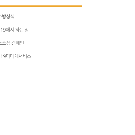
소방상식
119에서 하는 일
소소심 캠페인
119다매체서비스