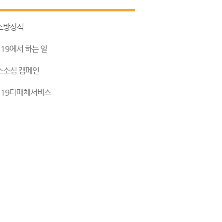
소방상식
119에서 하는 일
소소심 캠페인
119다매체서비스