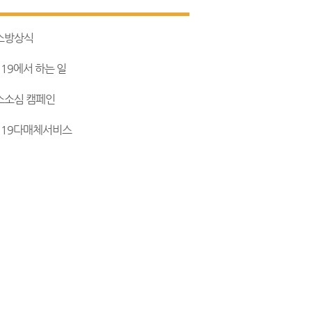
소방상식
119에서 하는 일
소소심 캠페인
119다매체서비스