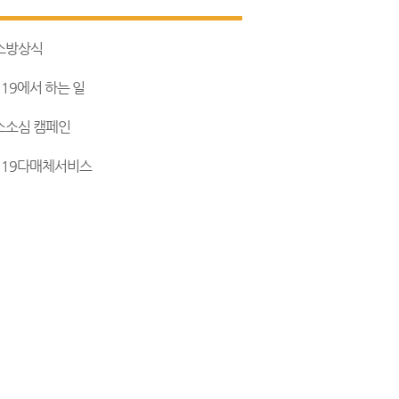
소방상식
119에서 하는 일
소소심 캠페인
119다매체서비스