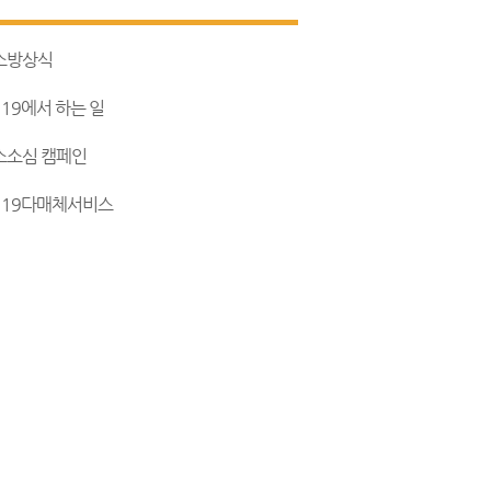
소방상식
119에서 하는 일
소소심 캠페인
119다매체서비스