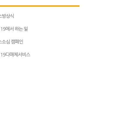
소방상식
119에서 하는 일
소소심 캠페인
119다매체서비스