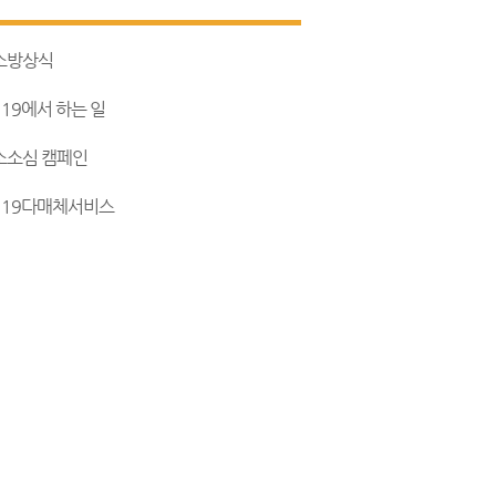
소방상식
119에서 하는 일
소소심 캠페인
119다매체서비스