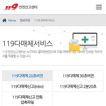
Home
정보마당
119다매체서비스
119다매체서비스
119 안전신고센터는 누구라도 클릭한번만으로 각종 재해에 대한 대비와 신속한 처리까
지를 해결할 수 있습니다.
119다매체 20초버전
119다매체 30초버전
119다매체신고(intro)
119다매체신고 2분20초
119다매체신고 만화
압축파일