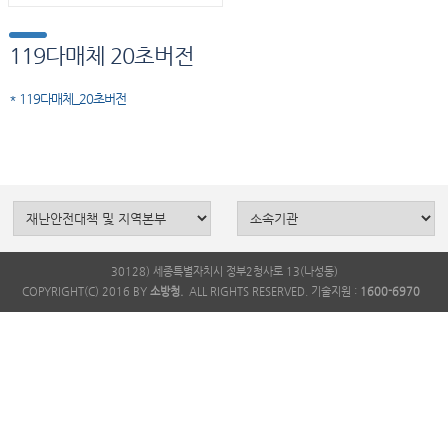
119다매체 20초버전
* 119다매체_20초버전
30128) 세종특별자치시 정부2청사로 13(나성동)
COPYRIGHT(C) 2016 BY
소방청.
ALL RIGHTS RESERVED. 기술지원 :
1600-6970