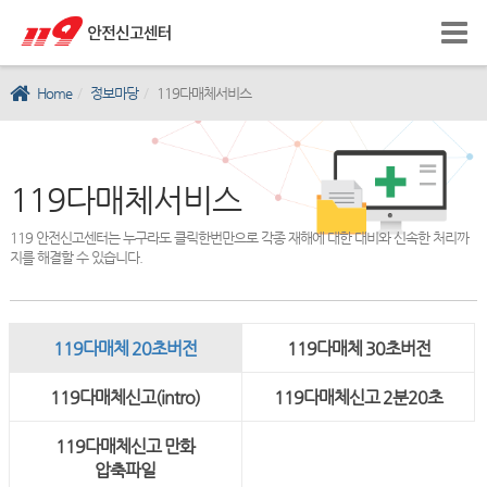
Home
정보마당
119다매체서비스
119다매체서비스
119 안전신고센터는 누구라도 클릭한번만으로 각종 재해에 대한 대비와 신속한 처리까
지를 해결할 수 있습니다.
119다매체 20초버전
119다매체 30초버전
119다매체신고(intro)
119다매체신고 2분20초
119다매체신고 만화
압축파일