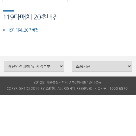
119다매체 20초버전
* 119다매체_20초버전
30128) 세종특별자치시 정부2청사로 13(나성동)
COPYRIGHT(C) 2016 BY
소방청.
ALL RIGHTS RESERVED. 기술지원 :
1600-6970