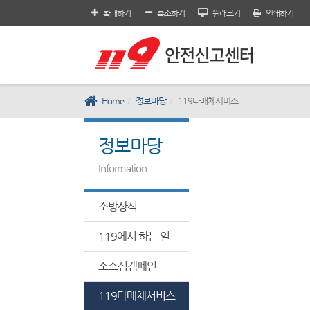
확대하기
축소하기
원래크기
인쇄하기
Home
정보마당
119다매체서비스
정보마당
Information
소방상식
119에서 하는 일
소소심캠페인
119다매체서비스