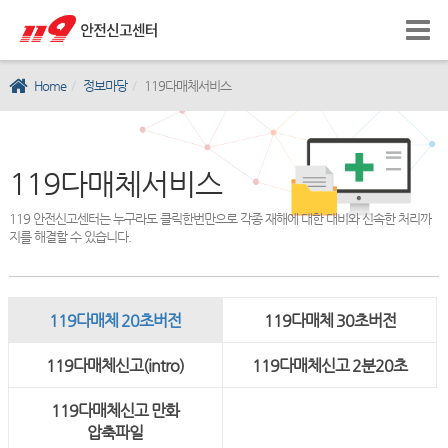
Home
정보마당
119다매체서비스
119다매체서비스
119 안전신고센터는 누구라도 클릭한번만으로 각종 재해에 대한 대비와 신속한 처리까
지를 해결할 수 있습니다.
119다매체 20초버전
119다매체 30초버전
119다매체신고(intro)
119다매체신고 2분20초
119다매체신고 만화
압축파일