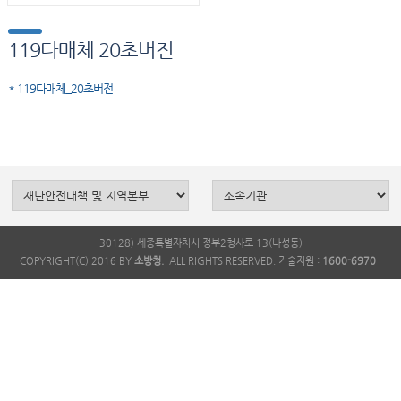
119다매체 20초버전
* 119다매체_20초버전
30128) 세종특별자치시 정부2청사로 13(나성동)
COPYRIGHT(C) 2016 BY
소방청.
ALL RIGHTS RESERVED. 기술지원 :
1600-6970