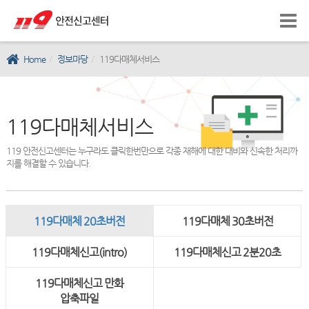
Home
정보마당
119다매체서비스
119다매체서비스
119 안전신고센터는 누구라도 클릭한번만으로 각종 재해에 대한 대비와 신속한 처리까
지를 해결할 수 있습니다.
119다매체 20초버전
119다매체 30초버전
119다매체신고(intro)
119다매체신고 2분20초
119다매체신고 만화
압축파일