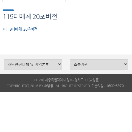
119다매체 20초버전
* 119다매체_20초버전
30128) 세종특별자치시 정부2청사로 13(나성동)
COPYRIGHT(C) 2016 BY
소방청.
ALL RIGHTS RESERVED. 기술지원 :
1600-6970