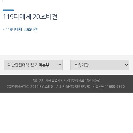
119다매체 20초버전
* 119다매체_20초버전
30128) 세종특별자치시 정부2청사로 13(나성동)
COPYRIGHT(C) 2016 BY
소방청.
ALL RIGHTS RESERVED. 기술지원 :
1600-6970