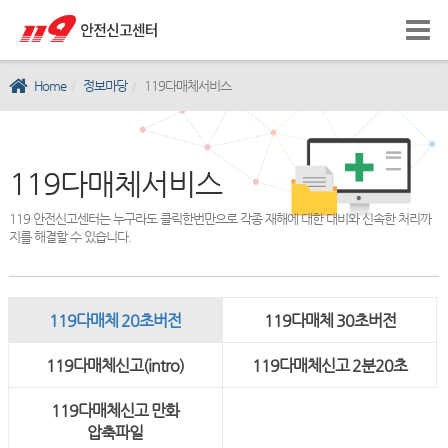
Home
정보마당
119다매체서비스
119다매체서비스
119 안전신고센터는 누구라도 클릭한번만으로 각종 재해에 대한 대비와 신속한 처리까
지를 해결할 수 있습니다.
119다매체 20초버전
119다매체 30초버전
119다매체신고(intro)
119다매체신고 2분20초
119다매체신고 만화
압축파일