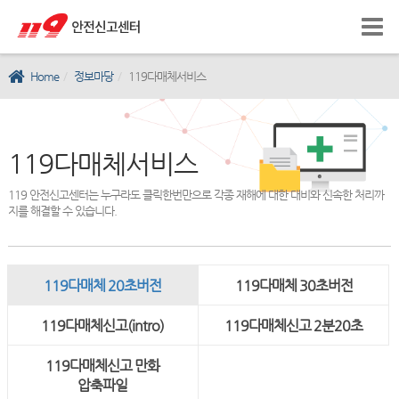
Home
정보마당
119다매체서비스
119다매체서비스
119 안전신고센터는 누구라도 클릭한번만으로 각종 재해에 대한 대비와 신속한 처리까
지를 해결할 수 있습니다.
119다매체 20초버전
119다매체 30초버전
119다매체신고(intro)
119다매체신고 2분20초
119다매체신고 만화
압축파일