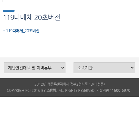
119다매체 20초버전
* 119다매체_20초버전
30128) 세종특별자치시 정부2청사로 13(나성동)
COPYRIGHT(C) 2016 BY
소방청.
ALL RIGHTS RESERVED. 기술지원 :
1600-6970