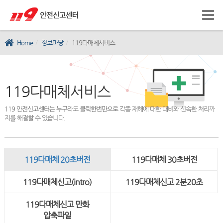
Home
정보마당
119다매체서비스
119다매체서비스
119 안전신고센터는 누구라도 클릭한번만으로 각종 재해에 대한 대비와 신속한 처리까
지를 해결할 수 있습니다.
119다매체 20초버전
119다매체 30초버전
119다매체신고(intro)
119다매체신고 2분20초
119다매체신고 만화
압축파일