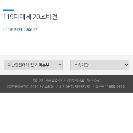
119다매체 20초버전
* 119다매체_20초버전
30128) 세종특별자치시 정부2청사로 13(나성동)
COPYRIGHT(C) 2016 BY
소방청.
ALL RIGHTS RESERVED. 기술지원 :
1600-6970