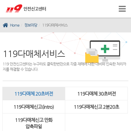
Home
정보마당
119다매체서비스
119다매체서비스
119 안전신고센터는 누구라도 클릭한번만으로 각종 재해에 대한 대비와 신속한 처리까
지를 해결할 수 있습니다.
119다매체 20초버전
119다매체 30초버전
119다매체신고(intro)
119다매체신고 2분20초
119다매체신고 만화
압축파일