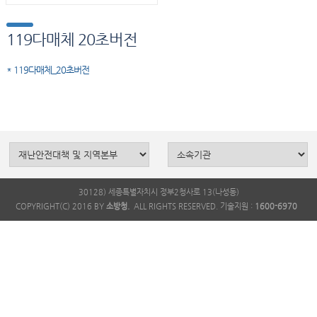
119다매체 20초버전
* 119다매체_20초버전
30128) 세종특별자치시 정부2청사로 13(나성동)
COPYRIGHT(C) 2016 BY
소방청.
ALL RIGHTS RESERVED. 기술지원 :
1600-6970