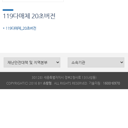
119다매체 20초버전
* 119다매체_20초버전
30128) 세종특별자치시 정부2청사로 13(나성동)
COPYRIGHT(C) 2016 BY
소방청.
ALL RIGHTS RESERVED. 기술지원 :
1600-6970