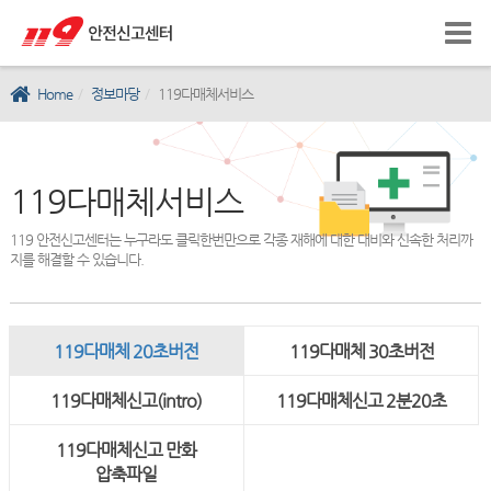
Home
정보마당
119다매체서비스
119다매체서비스
119 안전신고센터는 누구라도 클릭한번만으로 각종 재해에 대한 대비와 신속한 처리까
지를 해결할 수 있습니다.
119다매체 20초버전
119다매체 30초버전
119다매체신고(intro)
119다매체신고 2분20초
119다매체신고 만화
압축파일