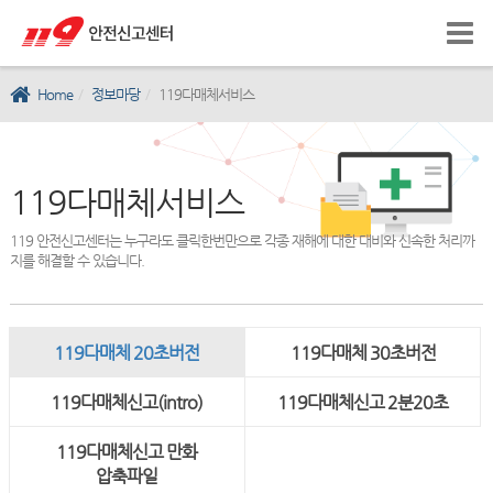
Home
정보마당
119다매체서비스
119다매체서비스
119 안전신고센터는 누구라도 클릭한번만으로 각종 재해에 대한 대비와 신속한 처리까
지를 해결할 수 있습니다.
119다매체 20초버전
119다매체 30초버전
119다매체신고(intro)
119다매체신고 2분20초
119다매체신고 만화
압축파일