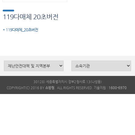
119다매체 20초버전
* 119다매체_20초버전
30128) 세종특별자치시 정부2청사로 13(나성동)
COPYRIGHT(C) 2016 BY
소방청.
ALL RIGHTS RESERVED. 기술지원 :
1600-6970