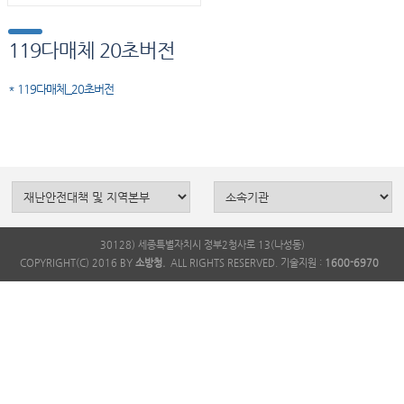
119다매체 20초버전
* 119다매체_20초버전
30128) 세종특별자치시 정부2청사로 13(나성동)
COPYRIGHT(C) 2016 BY
소방청.
ALL RIGHTS RESERVED. 기술지원 :
1600-6970