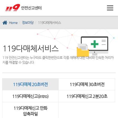
Home
정보마당
119다매체서비스
119다매체서비스
119 안전신고센터는 누구라도 클릭한번만으로 각종 재해에 대한 대비와 신속한 처리까
지를 해결할 수 있습니다.
119다매체 20초버전
119다매체 30초버전
119다매체신고(intro)
119다매체신고 2분20초
119다매체신고 만화
압축파일