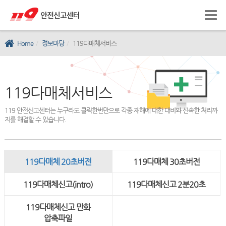
Home
정보마당
119다매체서비스
119다매체서비스
119 안전신고센터는 누구라도 클릭한번만으로 각종 재해에 대한 대비와 신속한 처리까
지를 해결할 수 있습니다.
119다매체 20초버전
119다매체 30초버전
119다매체신고(intro)
119다매체신고 2분20초
119다매체신고 만화
압축파일