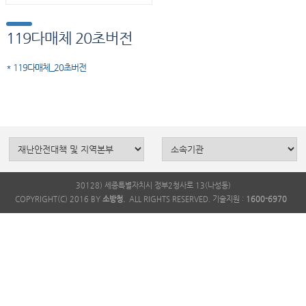
119다매체 20초버전
* 119다매체_20초버전
30128) 세종특별자치시 정부2청사로 13(나성동)
COPYRIGHT(C) 2016 BY
소방청.
ALL RIGHTS RESERVED. 기술지원 :
1600-6970