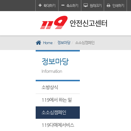
확대하기
축소하기
원래크기
인쇄하기
Home
정보마당
소소심캠페인
정보마당
Information
소방상식
119에서 하는 일
소소심캠페인
119다매체서비스