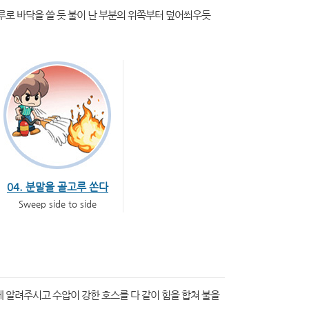
루로 바닥을 쓸 듯 불이 난 부분의 위쪽부터 덮어씌우듯
04. 분말을 골고루 쏜다
Sweep side to side
 알려주시고 수압이 강한 호스를 다 같이 힘을 합쳐 불을