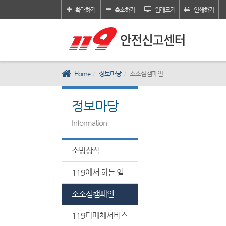
확대하기
축소하기
원래크기
인쇄하기
Home
정보마당
소소심캠페인
정보마당
Information
소방상식
119에서 하는 일
소소심캠페인
119다매체서비스