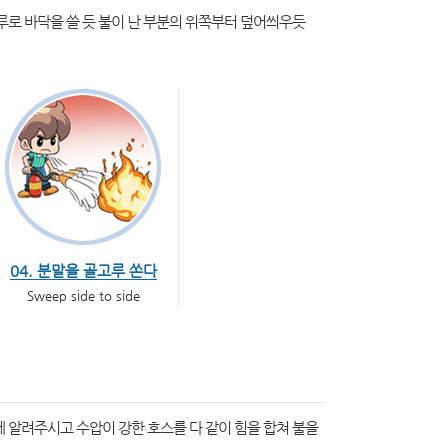
루로 바닥을 쓸 듯 불이 난 부분의 위쪽부터 덮어씌우듯
04. 분말을 골고루 쏜다
Sweep side to side
 알려주시고 수압이 강한 호스를 다 같이 힘을 합쳐 불을