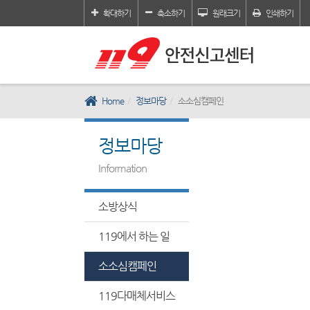
확대하기
축소하기
원래크기
인쇄하기
Home
정보마당
소소심캠페인
정보마당
Information
소방상식
119에서 하는 일
소소심캠페인
119다매체서비스