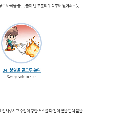
루로 바닥을 쓸 듯 불이 난 부분의 위쪽부터 덮어씌우듯
04. 분말을 골고루 쏜다
Sweep side to side
 알려주시고 수압이 강한 호스를 다 같이 힘을 합쳐 불을