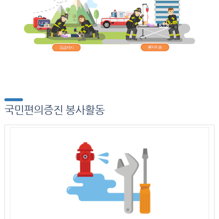
국민편의증진 봉사활동