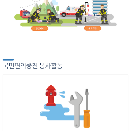
국민편의증진 봉사활동