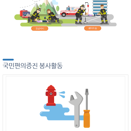
국민편의증진 봉사활동