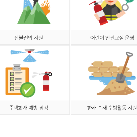
산불진압 지원
어린이 안전교실 운영
주택화재 예방 점검
한해 수해 수방활동 지원