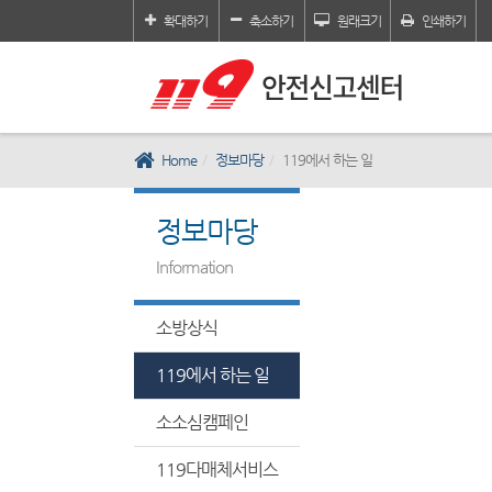
확대하기
축소하기
원래크기
인쇄하기
Home
정보마당
119에서 하는 일
정보마당
Information
소방상식
119에서 하는 일
소소심캠페인
119다매체서비스