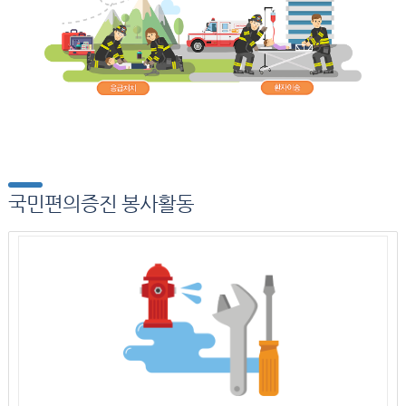
국민편의증진 봉사활동