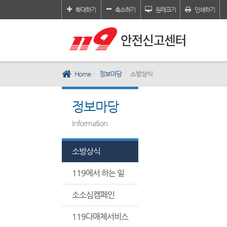
확대하기
축소하기
원래크기
인쇄하기
Home
정보마당
소방상식
정보마당
Information
소방상식
119에서 하는 일
소소심캠페인
119다매체서비스