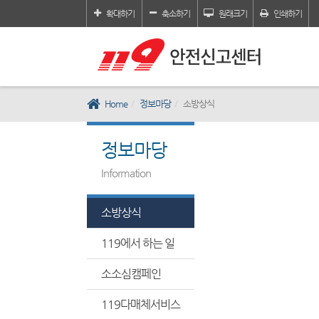
확대하기
축소하기
원래크기
인쇄하기
Home
정보마당
소방상식
정보마당
Information
소방상식
119에서 하는 일
소소심캠페인
119다매체서비스