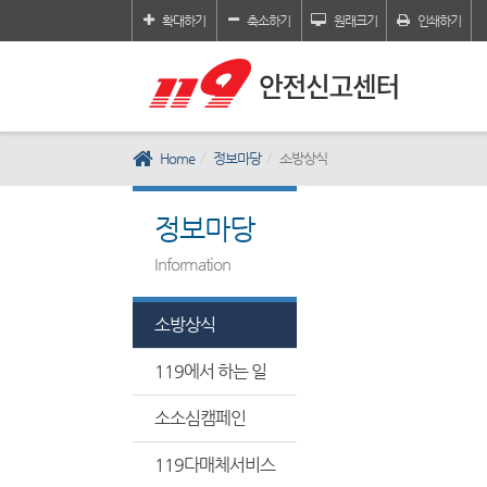
확대하기
축소하기
원래크기
인쇄하기
Home
정보마당
소방상식
정보마당
Information
소방상식
119에서 하는 일
소소심캠페인
119다매체서비스