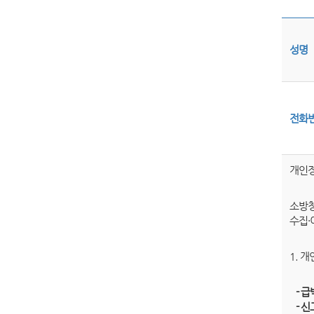
성명
전화
개인정
소방청
수집·
1. 
- 급
- 신