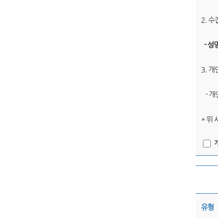
2. 
- 성
3. 
- 개
* 위
유형