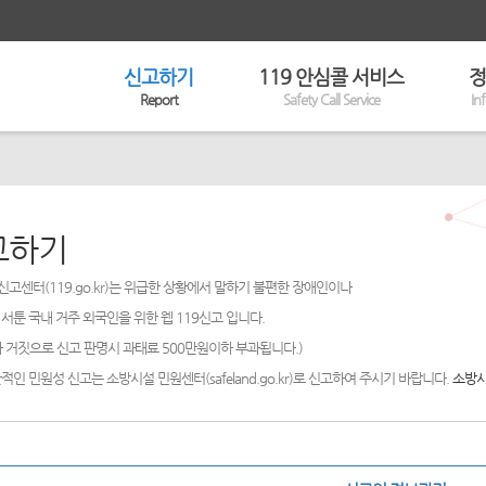
신고하기
119 안심콜 서비스
정
Report
Safety Call Service
In
고하기
신고센터(119.go.kr)는 위급한 상황에서 말하기 불편한 장애인이나
서툰 국내 거주 외국인을 위한 웹 119신고 입니다.
 거짓으로 신고 판명시 과태료 500만원이하 부과됩니다.)
적인 민원성 신고는 소방시설 민원센터(safeland.go.kr)로 신고하여 주시기 바랍니다.
소방시