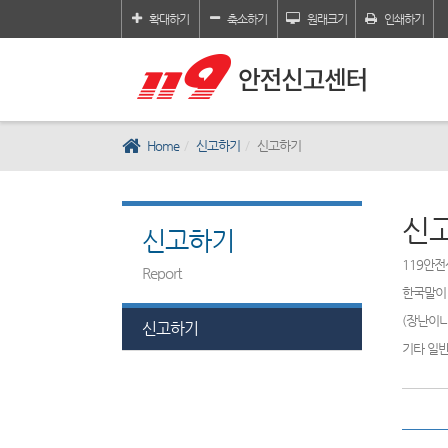
확대하기
축소하기
원래크기
인쇄하기
Home
신고하기
신고하기
신
신고하기
119안전
Report
한국말이 
(장난이나
신고하기
기타 일반