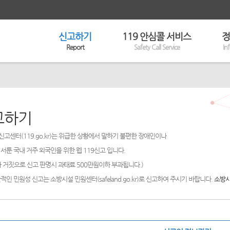
신고하기
119 안심콜 서비스
정
Report
Safety Call Service
In
고하기
신고센터(119.go.kr)는 위급한 상황에서 말하기 불편한 장애인이나
서툰 국내 거주 외국인을 위한 웹 119신고 입니다.
 거짓으로 신고 판명시 과태료 500만원이하 부과됩니다.)
적인 민원성 신고는 소방시설 민원센터(safeland.go.kr)로 신고하여 주시기 바랍니다.
소방시