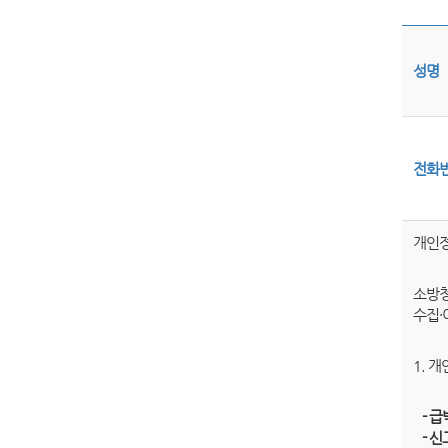
성명
전화
개인정
소방청
수집·
1. 
- 급
- 신