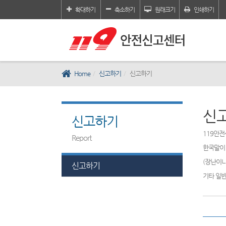
확대하기
축소하기
원래크기
인쇄하기
Home
신고하기
신고하기
신
신고하기
119안전
Report
한국말이 
(장난이나
신고하기
기타 일반