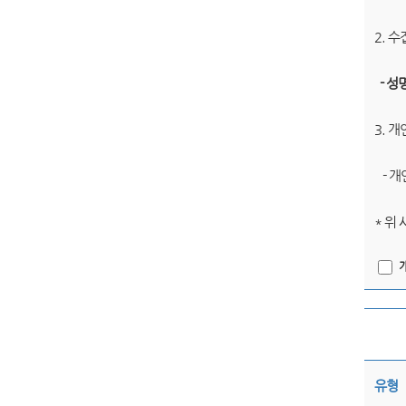
2. 
- 성
3. 
- 개
* 위
유형