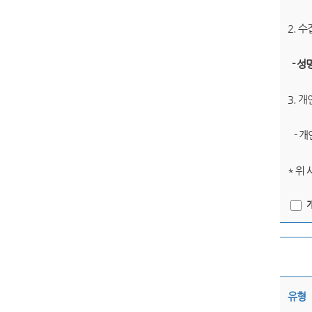
2. 
- 성
3. 
- 개
* 위
유형