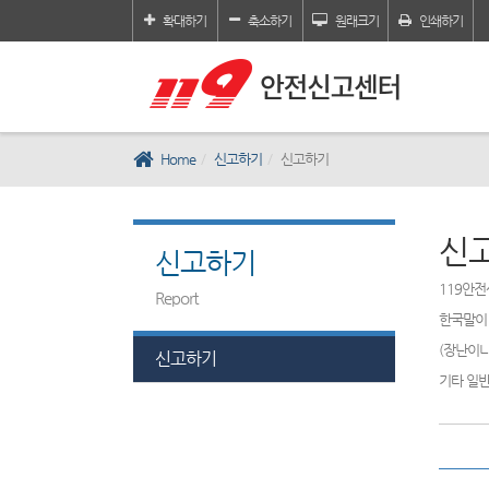
확대하기
축소하기
원래크기
인쇄하기
Home
신고하기
신고하기
신
신고하기
119안전
Report
한국말이 
(장난이나
신고하기
기타 일반