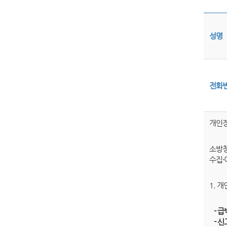
성명
전화
개인정
소방청
수집·
1. 
- 급
- 신