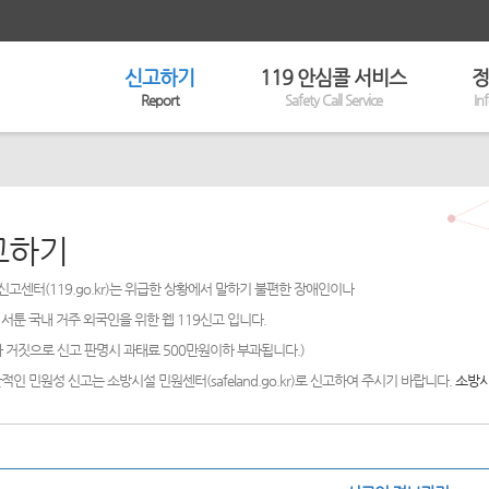
신고하기
119 안심콜 서비스
정
Report
Safety Call Service
In
고하기
신고센터(119.go.kr)는 위급한 상황에서 말하기 불편한 장애인이나
서툰 국내 거주 외국인을 위한 웹 119신고 입니다.
 거짓으로 신고 판명시 과태료 500만원이하 부과됩니다.)
적인 민원성 신고는 소방시설 민원센터(safeland.go.kr)로 신고하여 주시기 바랍니다.
소방시