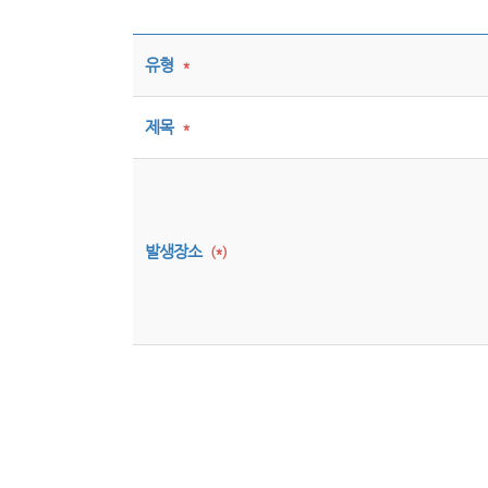
유형
*
제목
*
발생장소
(*)