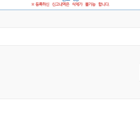
※ 등록하신   신고내역은   삭제가   불가능   합니다.