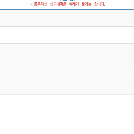
※ 등록하신   신고내역은   삭제가   불가능   합니다.