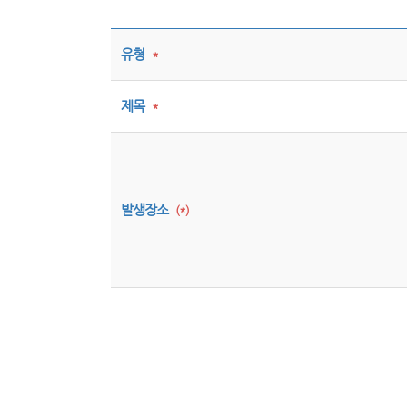
유형
*
제목
*
발생장소
(*)