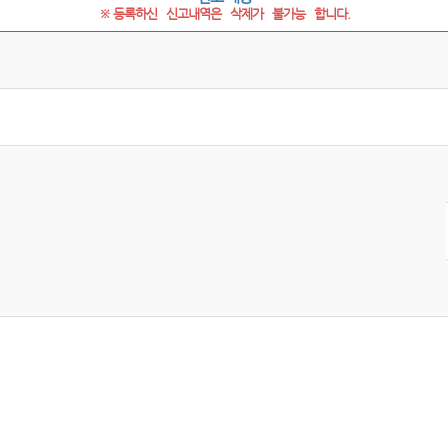
※ 등록하신   신고내역은   삭제가   불가능   합니다.