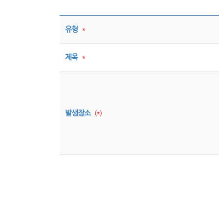
유형
*
제목
*
발생장소
(*)