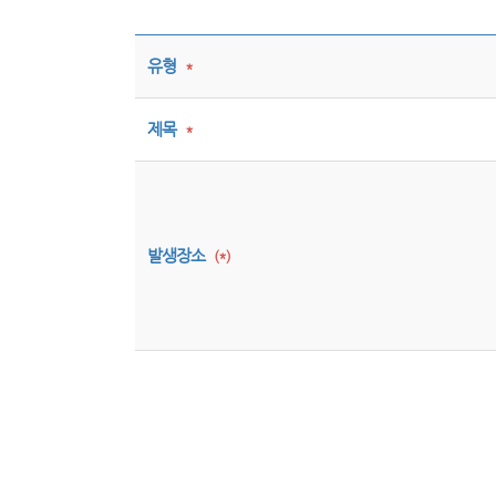
유형
*
제목
*
발생장소
(*)