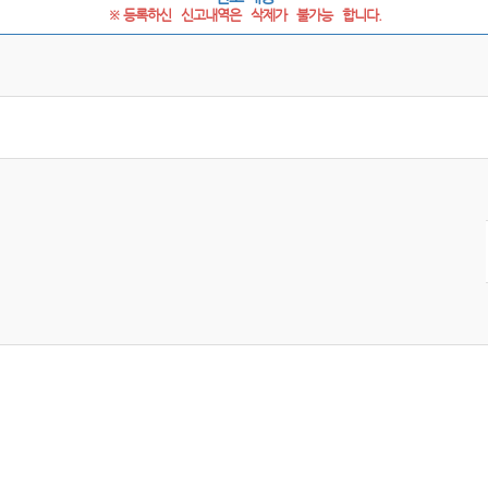
※ 등록하신   신고내역은   삭제가   불가능   합니다.