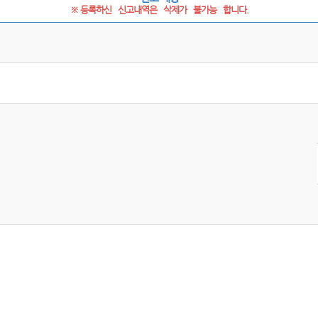
※ 등록하신   신고내역은   삭제가   불가능   합니다.