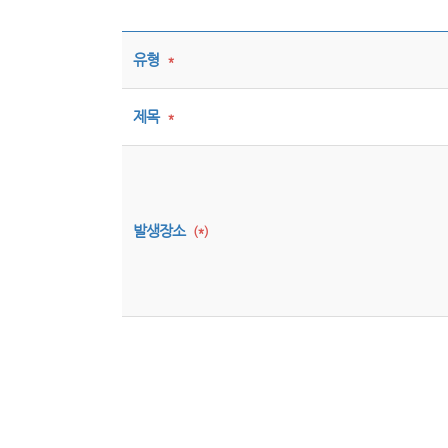
유형
*
제목
*
발생장소
(*)