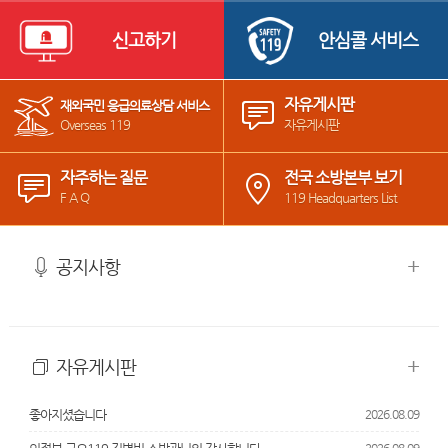
신고하기
안심콜 서비스
자유게시판
재외국민 응급의료상담 서비스
Overseas 119
자유게시판
자주하는 질문
전국 소방본부 보기
F A Q
119 Headquarters List
+
공지사항
+
자유게시판
좋아지셨습니다
2026.08.09